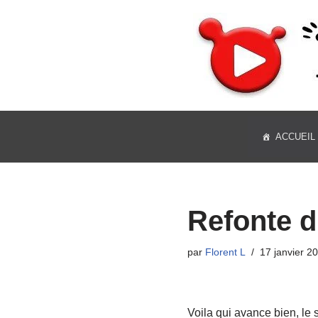
Aller
au
contenu
ACCUEIL
Refonte d
par
Florent L
17 janvier 2
Voila qui avance bien, le s