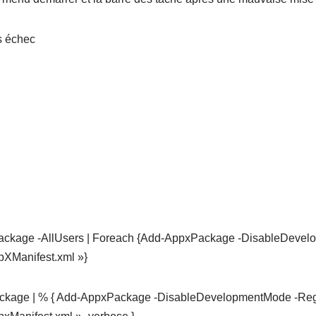
s échec
ackage -AllUsers | Foreach {Add-AppxPackage -DisableDevel
pXManifest­.xml »}
ckage | % { Add-AppxPackage -DisableDevelopmentMode -Reg