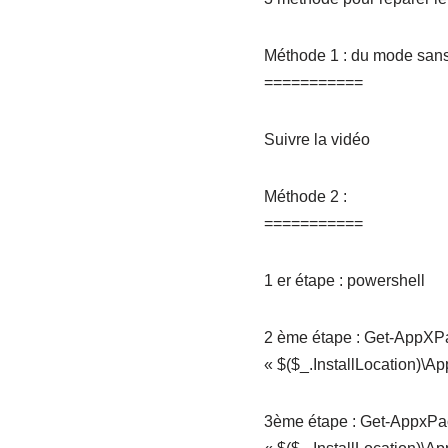
Méthode 1 : du mode san
===========
Suivre la vidéo
Méthode 2 :
===========
1 er étape : powershell
2 ème étape : Get-AppXP
« $($_.InstallLocation)\Ap
3ème étape : Get-AppxPa