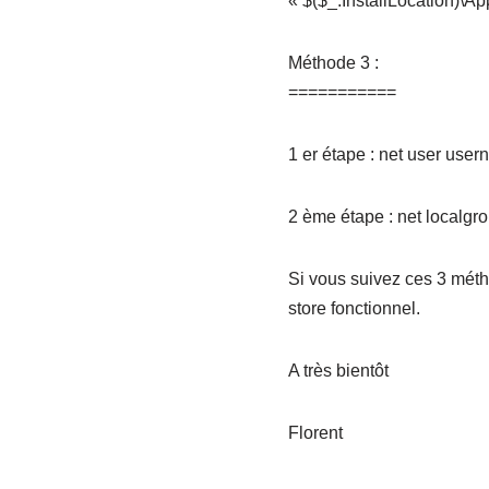
« $($_.InstallLocation)\Ap
Méthode 3 :
===========
1 er étape : net user us
2 ème étape : net localgr
Si vous suivez ces 3 mét
store fonctionnel.
A très bientôt
Florent