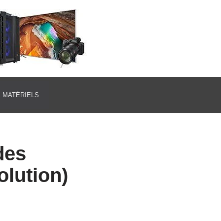
E MATÉRIELS
des
olution)