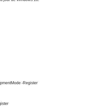
opmentMode -Register
ister