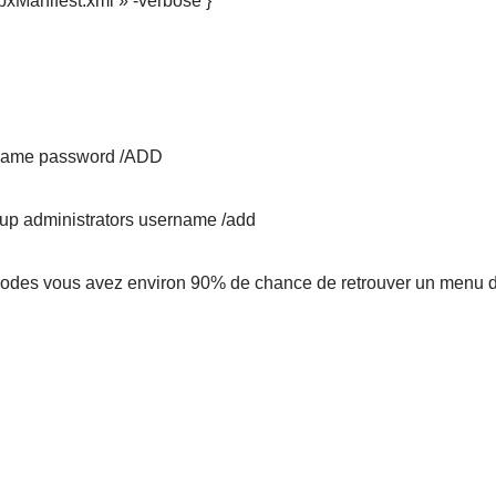
pxManifest­.xml » -verbose }
ername password /ADD
oup administrators username /add
hodes vous avez environ 90% de chance de retrouver un menu dé