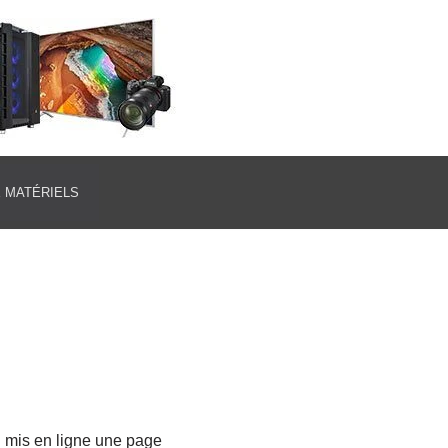
E MATÉRIELS
 mis en ligne une page