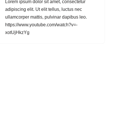
Lorem ipsum dolor sit amet, consectetur
adipiscing elit. Ut elit tellus, luctus nec
ullamcorper mattis, pulvinar dapibus leo.
https://www.youtube.com/watch?v=-
xotUjHkzYg