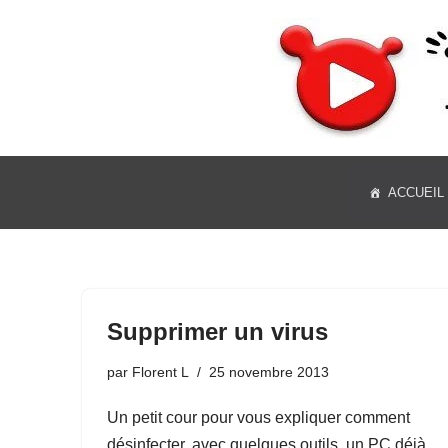
Aller
au
contenu
ACCUEIL
Supprimer un virus
par
Florent L
25 novembre 2013
Un petit cour pour vous expliquer comment
désinfecter, avec quelques outils, un PC déjà