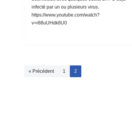
infecté par un ou plusieurs virus.
https://www.youtube.com/watch?
v=r88uUHdk8U0
« Précédent
1
2